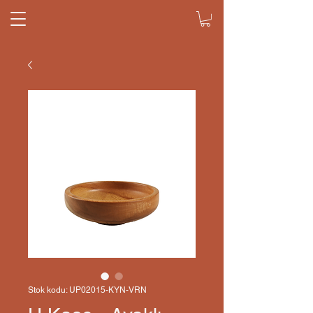
Stok kodu: UP02015-KYN-VRN