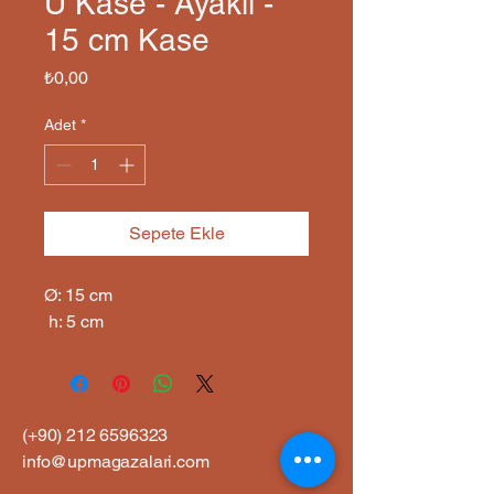
U Kase - Ayaklı -
15 cm Kase
Fiyat
₺0,00
Adet
*
Sepete Ekle
Ø: 15 cm

 h: 5 cm
(+90)
212 6596323
info@upmagazalari.com