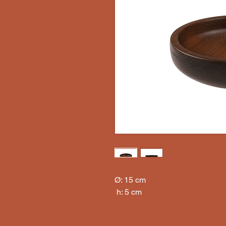
Ø: 15 cm

 h: 5 cm