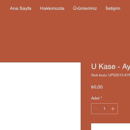
Ana Sayfa
Hakkımızda
Ürünlerimiz
İletişim
U Kase - Ay
Stok kodu: UP02015-K
Fiyat
₺0,00
Adet
*