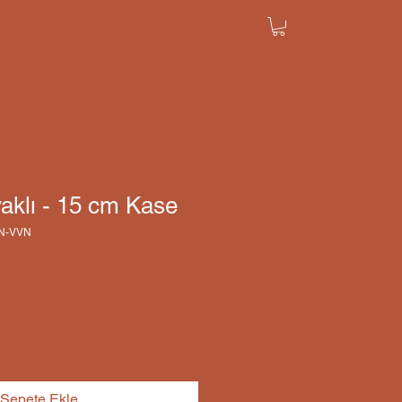
aklı - 15 cm Kase
YN-VVN
Sepete Ekle