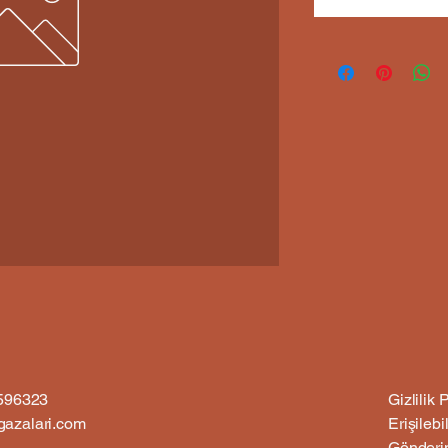
6596323
Gizlilik P
azalari.com
Erişilebil
Gönderim