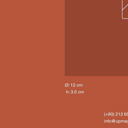
Ø: 12 cm

 h: 3.5 cm
(+90) 212 
info@upmag