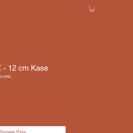
 - 12 cm Kase
YN-VRN
Sepete Ekle