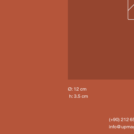
Ø: 12 cm

 h: 3.5 cm
(+90) 212 
info@upmag