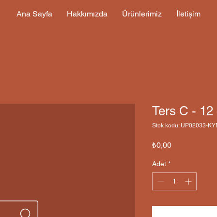
Ana Sayfa
Hakkımızda
Ürünlerimiz
İletişim
Ters C - 1
Stok kodu: UP02033-K
Fiyat
₺0,00
Adet
*