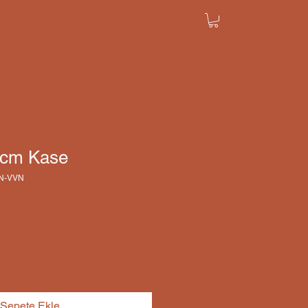
2 cm Kase
YN-VVN
Sepete Ekle