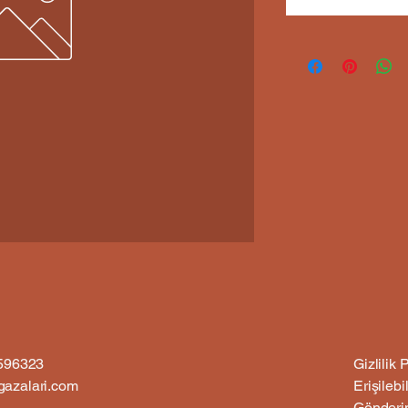
6596323
Gizlilik P
azalari.com
Erişilebil
Gönderim