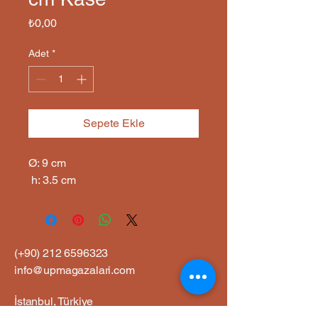
Fiyat
₺0,00
Adet
*
Sepete Ekle
Ø: 9 cm

 h: 3.5 cm
(+90)
212 6596323
info@upmagazalari.com
İstanbul, Türkiye