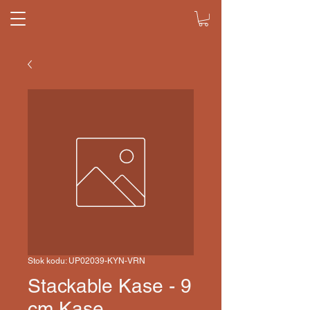
Stok kodu: UP02039-KYN-VRN
Stackable Kase - 9
cm Kase