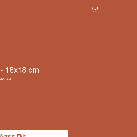
 - 18x18 cm
YN-VRN
Sepete Ekle