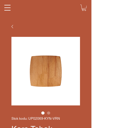
Stok kodu: UP02069-KYN-VRN