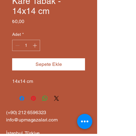
Kare Tabak -
14x14 cm
Fiyat
₺0,00
Adet
*
Sepete Ekle
14x14 cm
(+90)
212 6596323
info@upmagazalari.com
İstanbul, Türkiye