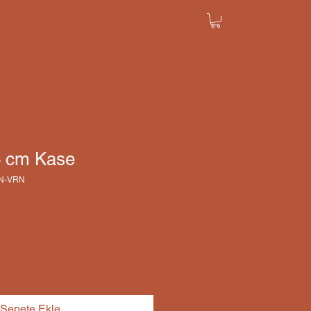
4 cm Kase
YN-VRN
Sepete Ekle