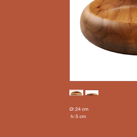
Ø: 24 cm

 h: 5 cm