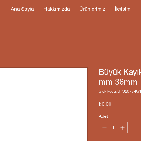
Ana Sayfa
Hakkımızda
Ürünlerimiz
İletişim
Büyük Kayı
mm 36mm
Stok kodu: UP02078-K
Fiyat
₺0,00
Adet
*