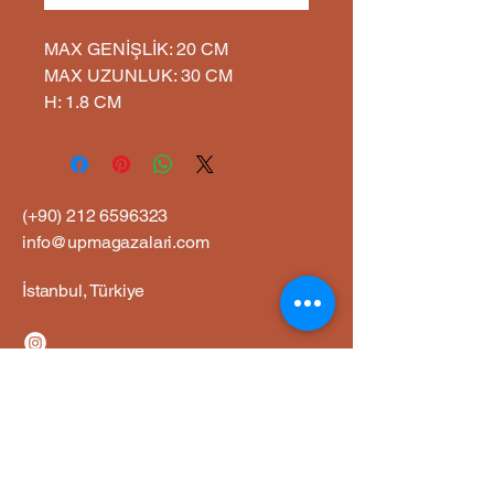
MAX GENİŞLİK: 20 CM
MAX UZUNLUK: 30 CM
H: 1.8 CM
(+90)
212 6596323
info@upmagazalari.com
İstanbul, Türkiye
Gizlilik Politikası
Erişilebilirlik Bildirimi
Gönderim Politikası
Şart ve Koşullar