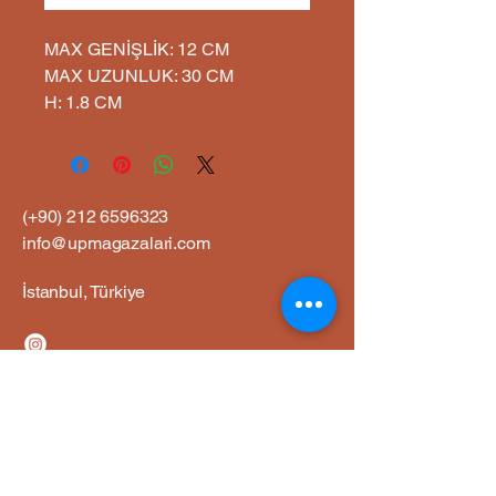
MAX GENİŞLİK: 12 CM
MAX UZUNLUK: 30 CM
H: 1.8 CM
(+90)
212 6596323
info@upmagazalari.com
İstanbul, Türkiye
Gizlilik Politikası
Erişilebilirlik Bildirimi
Gönderim Politikası
Şart ve Koşullar