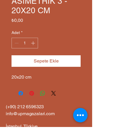
ASİMETRİK 3 -
20X20 CM
Fiyat
₺0,00
Adet
*
Sepete Ekle
20x20 cm
(+90)
212 6596323
info@upmagazalari.com
İstanbul, Türkiye