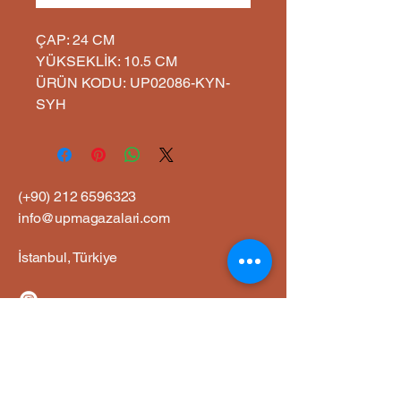
ÇAP: 24 CM
YÜKSEKLİK: 10.5 CM
ÜRÜN KODU: UP02086-KYN-
SYH
(+90)
212 6596323
info@upmagazalari.com
İstanbul, Türkiye
Gizlilik Politikası
Erişilebilirlik Bildirimi
Gönderim Politikası