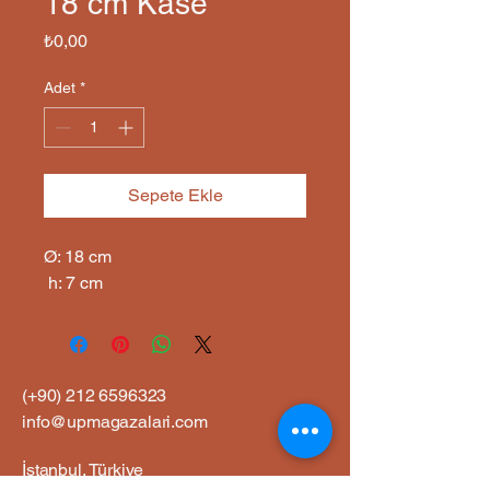
18 cm Kase
Fiyat
₺0,00
Adet
*
Sepete Ekle
Ø: 18 cm

 h: 7 cm
(+90)
212 6596323
info@upmagazalari.com
İstanbul, Türkiye