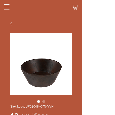
Stok kodu: UP02048-KYN-VVN