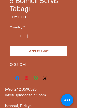
5 Bölmeli Servis
Tabağı
Price
TRY 0.00
Quantity
*
Add to Cart
Ø: 35 CM
(+90)
212 6596323
info@upmagazalari.com
İstanbul, Türkiye