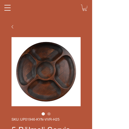
SKU: UP01946-KYN-VVR-H25